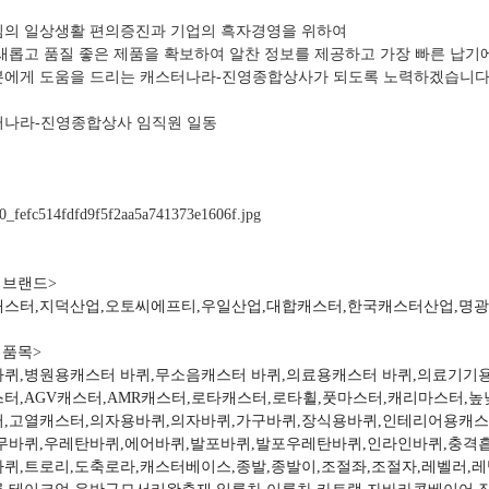
의 일상생활 편의증진과 기업의 흑자경영을 위하여
새롭고 품질 좋은 제품을 확보하여 알찬 정보를 제공하고 가장 빠른 납기
에게 도움을 드리는 캐스터나라-진영종합상사가 되도록 노력하겠습니다
터나라-진영종합상사 임직원 일동
 브랜드>
스터,지덕산업,오토씨에프티,우일산업,대합캐스터,한국캐스터산업,명
 품목>
퀴,병원용캐스터 바퀴,무소음캐스터 바퀴,의료용캐스터 바퀴,의료기기
터,AGV캐스터,AMR캐스터,로타캐스터,로타휠,풋마스터,캐리마스터,
,고열캐스터,의자용바퀴,의자바퀴,가구바퀴,장식용바퀴,인테리어용캐스
무바퀴,우레탄바퀴,에어바퀴,발포바퀴,발포우레탄바퀴,인라인바퀴,충격
퀴,트로리,도축로라,캐스터베이스,종발,종발이,조절좌,조절자,레벨러,