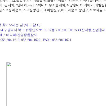
,테이크업,운반구모서리완충재,일륜차,이륜차,카트랙,자바라콘베이어,
리,3단대차,2단대차,프라스틱대차,무소음대차,식당용대차,리어카,레벨
진스프링마운트,스프링방진구,에어방진구,에어마운트,방진구,프로파일,
장 찾아오시는 길 (약도 참조)
: 대구광역시 북구 유통단지로 16 17동 7호,8호,9호,25호(산격동,산업용재
터나라/진영종합상사
053-604-1619, 053-604-1620 FAX : 053-604-1621