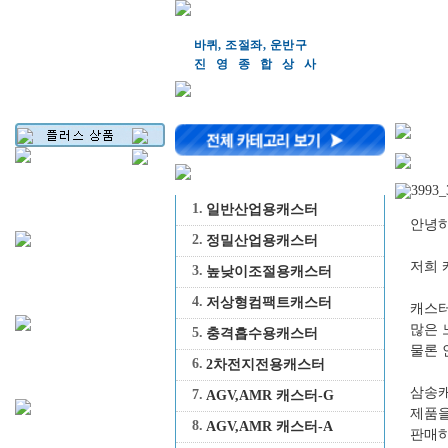
바퀴, 조절좌, 운반구
진영종합상
사
1.
일반산업용캐스터
안녕하
2.
정밀산업용캐스터
저희 
3.
높낮이조절용캐스터
4.
저상형컴팩트캐스터
캐스터
많은 
5.
충격흡수용캐스터
물론 
6.
2차전지전용캐스터
삼송캐
7.
AGV,AMR 캐스터-G
제품을
8.
AGV,AMR 캐스터-A
판매하