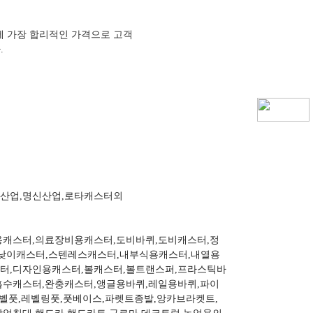
에 가장 합리적인 가격으로 고객
.
광산업,명신산업,로타캐스터외
용캐스터,의료장비용캐스터,도비바퀴,도비캐스터,정
높낮이캐스터,스텐레스캐스터,내부식용캐스터,내열용
터,디자인용캐스터,볼캐스터,볼트랜스퍼,프라스틱바
흡수캐스터,완충캐스터,앵글용바퀴,레일용바퀴,파이
레벨풋,레벨링풋,풋베이스,파렛트종발,앙카브라켓트,