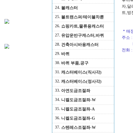
후아록
자,달
24.
볼캐스터
트,방
25.
볼트랜스퍼/테이블차륜
26.
쇼핑카트,물류용캐스터
* 매
27.
유압운반구캐스터,바퀴
주소 
캐스
28.
건축아시바용캐스터
전화 : 
29.
바퀴
30.
바퀴 부품,공구
31.
캐스터베이스(직사각)
32.
캐스터베이스(정사각)
33.
아연도금조절좌
34.
니켈도금조절좌-W
35.
니켈도금조절좌-A
36.
니켈도금조절좌-G
37.
스텐레스조절좌-W