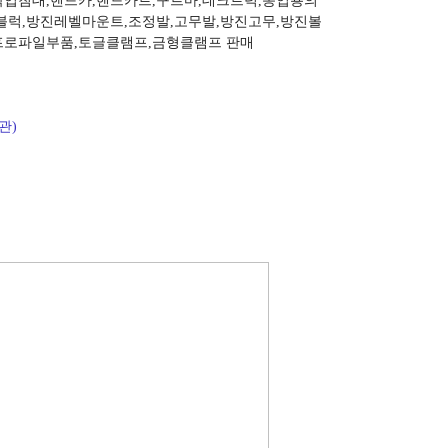
작업침대,핸드카,핸드카트,구르마,데크트럭,농업용의
링블럭,방진레벨마운트,조정발,고무발,방진고무,방진볼
프로파일부품,토글클램프
,금형클램프 판매
관)