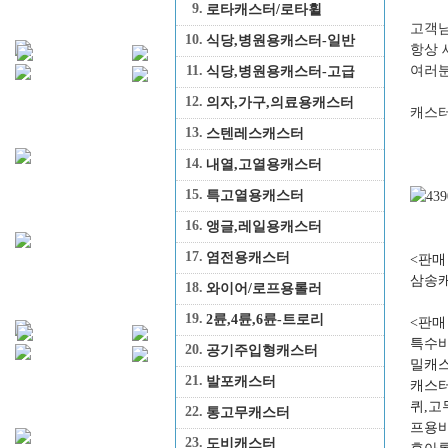
9.
로타캐스터/로타휠
고객님
10.
식당,병원용캐스터-일반
항상 
여러분
11.
식당,병원용캐스터-고급
12.
의자,가구,의료용캐스터
캐스
13.
스텐레스캐스터
14.
내열,고열용캐스터
15.
특고열용캐스터
16.
앵글,레일용캐스터
17.
염전용캐스터
<판매
삼송캐
18.
와이어/로프용롤러
19.
2륜,4륜,6륜-트로리
<판매
특수바
20.
공기주입형캐스터
밀캐스
21.
발포캐스터
캐스터
퀴,고
22.
통고무캐스터
프용바
23.
도비캐스터