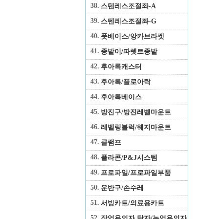
38.
스텐레스조절좌-A
39.
스텐레스조절좌-G
40.
풋베이스/앙카브라켓
41.
종발이/파렛트종발
42.
후아록캐스터
43.
후아록/플로아락
44.
후아록베이스
45.
방진구/방진레벨마운트
46.
레벨링블럭/웨지마운트
47.
클램프
48.
플라콘/P&J시스템
49.
프로파일/프로파일부품
50.
운반구/손수레
51.
서빙카트/의료용카트
52.
작업용의자,탁자/농업용의자