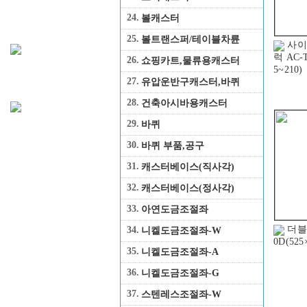
24.
볼캐스터
25.
볼트랜스퍼/테이블차륜
사이
럭 AC-T
26.
쇼핑카트,물류용캐스터
5~210)
27.
유압운반구캐스터,바퀴
28.
건축아시바용캐스터
29.
바퀴
30.
바퀴 부품,공구
31.
캐스터베이스(직사각)
32.
캐스터베이스(정사각)
33.
아연도금조절좌
더블
34.
니켈도금조절좌-W
0D(525
35.
니켈도금조절좌-A
36.
니켈도금조절좌-G
37.
스텐레스조절좌-W