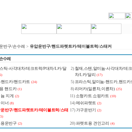
운반구/손수레
>
유압운반구/핸드파렛트카/테이블트럭/스태커
손수레
스틱-사각대차/데크트럭/P대차/L카/달
2)
철재,스텐,알미늄-사각대차/데
차/L카/달리
6)
(17)
-핸드카/핸드카트
5)
프라스틱,알미늄-핸드카,핸드카
(24)
용 핸드카
8)
리어카(일륜차,이륜차)
(1)
(25)
늄 지게
11)
소형카트.쇼핑카트
(2)
(10)
테이너
14)
메쉬파렛트
(8)
(2)
운반구/핸드파렛트카/테이블트럭/스태
17)
가구운반기
(2)
15)
소용운반구
20)
파렛트용 견인고리
(2)
(4)