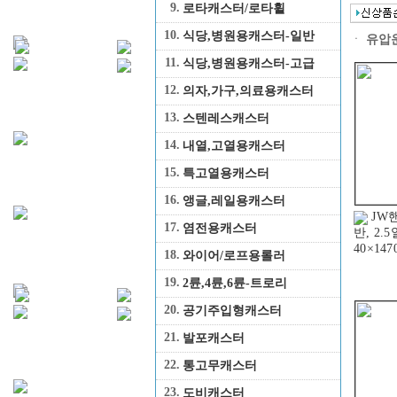
9.
로타캐스터/로타휠
10.
식당,병원용캐스터-일반
ㆍ
유압
11.
식당,병원용캐스터-고급
12.
의자,가구,의료용캐스터
13.
스텐레스캐스터
14.
내열,고열용캐스터
15.
특고열용캐스터
16.
앵글,레일용캐스터
JW
17.
염전용캐스터
반, 2.5
40×147
18.
와이어/로프용롤러
19.
2륜,4륜,6륜-트로리
20.
공기주입형캐스터
21.
발포캐스터
22.
통고무캐스터
23.
도비캐스터