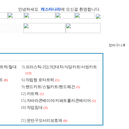
안녕하세요.
캐스터나라
에 오신걸 환영합니다.
장바구니:
0
크트럭/철대
3)
프라스틱-2단,3단대차/식당카트/서빙카트
(13)
트
6)
자립형 로타트럭
(8)
(1)
9)
핸드카트/스틸카트/핸드웨건
(1)
12)
카트랙
(1)
15)
자바라콘베이어/카페트롤러콘베이어
(1)
18)
작업침대
(3)
21)
운반구모서리보호재
(6)