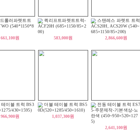
드롤러파렛트트
퀵리프트파렛트트럭-
스탠레스 파렛트 트
WO (540*1150*8
ACF20H (685×1150/85×2
ACS20H, ACS20W (540~
00)
685×1150/85×200)
661,100원
583,000원
2,866,600원
 테이블 트럭 BS3
더블 테이블 트럭 BS5
전동 테이블 트럭 ES
×1275/430×1595)
0D(520×1285/450×1610)
5-주문제작-기본색상-노
란색 (450~950×520×127
966,900원
1,037,300원
5)
2,641,100원