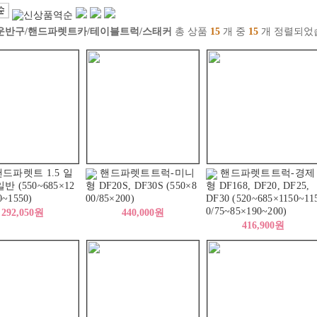
운반구/핸드파렛트카/테이블트럭/스태커
총 상품
15
개 중
15
개 정렬되었
핸드파렛트 1.5 일
핸드파렛트트럭-미니
핸드파렛트트럭-경제
일반 (550~685×12
형 DF20S, DF30S (550×8
형 DF168, DF20, DF25,
0~1550)
00/85×200)
DF30 (520~685×1150~11
0/75~85×190~200)
292,050원
440,000원
416,900원