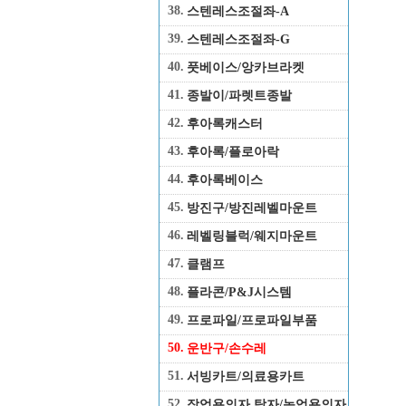
38.
스텐레스조절좌-A
39.
스텐레스조절좌-G
40.
풋베이스/앙카브라켓
41.
종발이/파렛트종발
42.
후아록캐스터
43.
후아록/플로아락
44.
후아록베이스
45.
방진구/방진레벨마운트
46.
레벨링블럭/웨지마운트
47.
클램프
48.
플라콘/P&J시스템
49.
프로파일/프로파일부품
50.
운반구/손수레
51.
서빙카트/의료용카트
52.
작업용의자,탁자/농업용의자