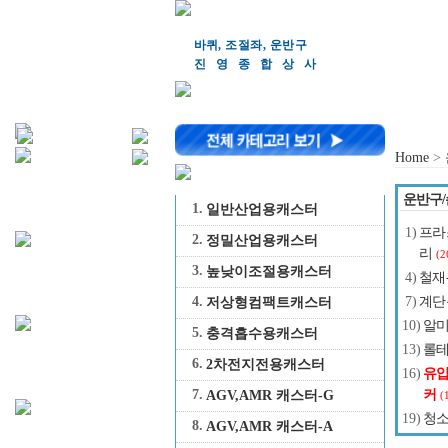
바퀴, 조절좌, 운반구
진영종합상
사
Home
>
운반구/
1.
일반산업용캐스터
1)
프라
2.
정밀산업용캐스터
리
(2
3.
높낮이조절용캐스터
4)
철재
7)
계단
4.
저상형컴팩트캐스터
10)
알미
5.
충격흡수용캐스터
13)
롤
6.
2차전지전용캐스터
16)
유압
커
7.
AGV,AMR 캐스터-G
(
19)
청
8.
AGV,AMR 캐스터-A