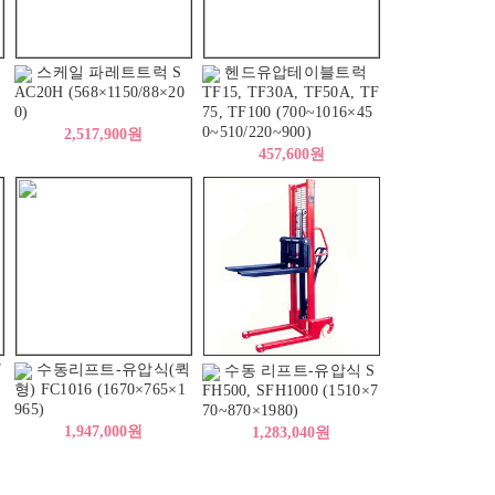
럭
스케일 파레트트럭 S
헨드유압테이블트럭
AC20H (568×1150/88×20
TF15, TF30A, TF50A, TF
0)
75, TF100 (700~1016×45
0~510/220~900)
2,517,900원
457,600원
7
수동리프트-유압식(퀵
수동 리프트-유압식 S
형) FC1016 (1670×765×1
FH500, SFH1000 (1510×7
965)
70~870×1980)
1,947,000원
1,283,040원