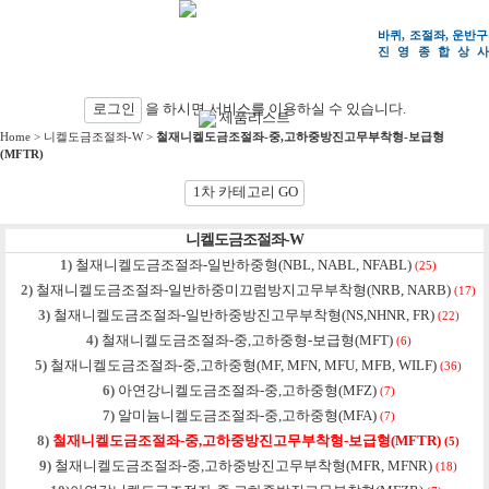
바퀴, 조절좌, 운반구
진영종합상
사
검색
로그인
을 하시면 서비스를 이용하실 수 있습니다.
제품리스트
Home
>
니켈도금조절좌-W
>
철재니켈도금조절좌-중,고하중방진고무부착형-보급형
(MFTR)
1차 카테고리 GO
니켈도금조절좌-W
1)
철재니켈도금조절좌-일반하중형(NBL, NABL, NFABL)
(25)
2)
철재니켈도금조절좌-일반하중미끄럼방지고무부착형(NRB, NARB)
(17)
3)
철재니켈도금조절좌-일반하중방진고무부착형(NS,NHNR, FR)
(22)
4)
철재니켈도금조절좌-중,고하중형-보급형(MFT)
(6)
5)
철재니켈도금조절좌-중,고하중형(MF, MFN, MFU, MFB, WILF)
(36)
6)
아연강니켈도금조절좌-중,고하중형(MFZ)
(7)
7)
알미늄니켈도금조절좌-중,고하중형(MFA)
(7)
8)
철재니켈도금조절좌-중,고하중방진고무부착형-보급형(MFTR)
(5)
9)
철재니켈도금조절좌-중,고하중방진고무부착형(MFR, MFNR)
(18)