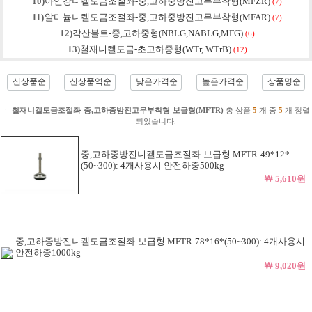
10)
아연강니켈도금조절좌-중,고하중방진고무부착형(MFZR)
(7)
11)
알미늄니켈도금조절좌-중,고하중방진고무부착형(MFAR)
(7)
12)
각산볼트-중,고하중형(NBLG,NABLG,MFG)
(6)
13)
철재니켈도금-초고하중형(WTr, WTrB)
(12)
신상품순
신상품역순
낮은가격순
높은가격순
상품명순
ㆍ
철재니켈도금조절좌-중,고하중방진고무부착형-보급형(MFTR)
총 상품
5
개 중
5
개 정렬
되었습니다.
중,고하중방진니켈도금조절좌-보급형 MFTR-49*12*
(50~300): 4개사용시 안전하중500kg
￦ 5,610원
중,고하중방진니켈도금조절좌-보급형 MFTR-78*16*(50~300): 4개사용시
안전하중1000kg
￦ 9,020원