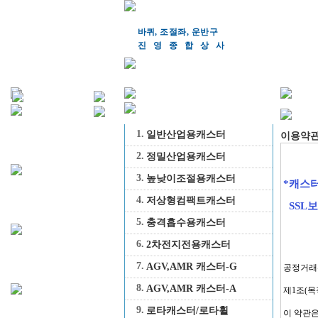
바퀴, 조절좌, 운반구
진영종합상
사
1.
일반산업용캐스터
이용약
2.
정밀산업용캐스터
3.
높낮이조절용캐스터
4.
저상형컴팩트캐스터
5.
충격흡수용캐스터
6.
2차전지전용캐스터
7.
AGV,AMR 캐스터-G
8.
AGV,AMR 캐스터-A
9.
로타캐스터/로타휠