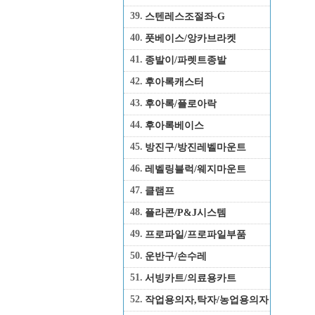
39.
스텐레스조절좌-G
40.
풋베이스/앙카브라켓
41.
종발이/파렛트종발
42.
후아록캐스터
43.
후아록/플로아락
44.
후아록베이스
45.
방진구/방진레벨마운트
46.
레벨링블럭/웨지마운트
47.
클램프
48.
플라콘/P&J시스템
49.
프로파일/프로파일부품
50.
운반구/손수레
51.
서빙카트/의료용카트
52.
작업용의자,탁자/농업용의자