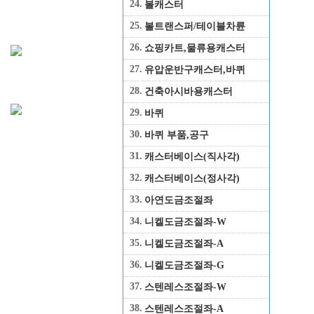
24.
볼캐스터
하게 됩
25.
볼트랜스퍼/테이블차륜
히 삭제
26.
쇼핑카트,물류용캐스터
27.
유압운반구캐스터,바퀴
28.
건축아시바용캐스터
29.
바퀴
30.
바퀴 부품,공구
31.
캐스터베이스(직사각)
32.
캐스터베이스(정사각)
33.
아연도금조절좌
34.
니켈도금조절좌-W
35.
니켈도금조절좌-A
36.
니켈도금조절좌-G
37.
스텐레스조절좌-W
38.
스텐레스조절좌-A