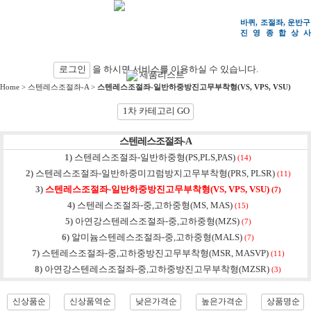
바퀴, 조절좌, 운반구
진영종합상
사
검색
로그인
을 하시면 서비스를 이용하실 수 있습니다.
제품리스트
Home
>
스텐레스조절좌-A
>
스텐레스조절좌-일반하중방진고무부착형(VS, VPS, VSU)
1차 카테고리 GO
스텐레스조절좌-A
1)
스텐레스조절좌-일반하중형(PS,PLS,PAS)
(14)
2)
스텐레스조절좌-일반하중미끄럼방지고무부착형(PRS, PLSR)
(11)
3)
스텐레스조절좌-일반하중방진고무부착형(VS, VPS, VSU)
(7)
4)
스텐레스조절좌-중,고하중형(MS, MAS)
(15)
5)
아연강스텐레스조절좌-중,고하중형(MZS)
(7)
6)
알미늄스텐레스조절좌-중,고하중형(MALS)
(7)
7)
스텐레스조절좌-중,고하중방진고무부착형(MSR, MASVP)
(11)
8)
아연강스텐레스조절좌-중,고하중방진고무부착형(MZSR)
(3)
신상품순
신상품역순
낮은가격순
높은가격순
상품명순