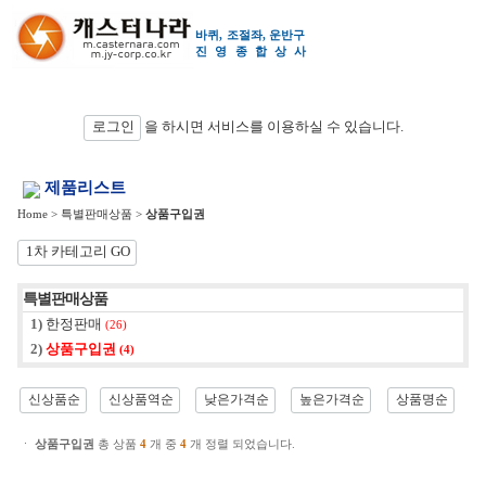
바퀴, 조절좌, 운반구
진영종합상
사
검색
로그인
을 하시면 서비스를 이용하실 수 있습니다.
제품리스트
Home
>
특별판매상품
>
상품구입권
1차 카테고리 GO
특별판매상품
1)
한정판매
(26)
2)
상품구입권
(4)
신상품순
신상품역순
낮은가격순
높은가격순
상품명순
ㆍ
상품구입권
총 상품
4
개 중
4
개 정렬 되었습니다.