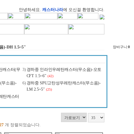
안녕하세요.
캐스터나라
에 오신걸 환영합니다.
DH 1.5~5"
장바구니:
0
탄캐스터(무
3)
경하중 인라인우레탄캐스터(무소음)-오토
CFT 1.5~6"
(42)
무소음)-
6)
경하중 SPU고탄성우레탄캐스터(무소음)-
LM 2.5~5"
(25)
우레탄캐스터
27
개 정렬되었습니다.