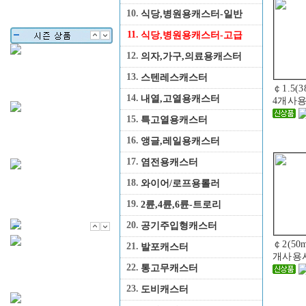
10.
식당,병원용캐스터-일반
11.
식당,병원용캐스터-고급
12.
의자,가구,의료용캐스터
13.
스텐레스캐스터
￠1.5(
14.
내열,고열용캐스터
4개사용
15.
특고열용캐스터
16.
앵글,레일용캐스터
17.
염전용캐스터
18.
와이어/로프용롤러
19.
2륜,4륜,6륜-트로리
20.
공기주입형캐스터
￠2(50
21.
발포캐스터
개사용시
22.
통고무캐스터
23.
도비캐스터