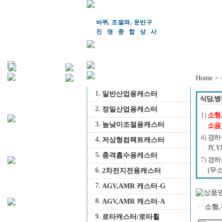
바퀴, 조절좌, 운반구
진영종합상
사
Home
>
1.
일반산업용캐스터
식당,병
2.
정밀산업용캐스터
1)
소형
3.
높낮이조절용캐스터
소음)
4)
경하
4.
저상형컴팩트캐스터
JY,Y
5.
충격흡수용캐스터
7)
경하
6.
(무소
2차전지전용캐스터
7.
AGV,AMR 캐스터-G
8.
AGV,AMR 캐스터-A
ㆍ
소형,
9.
로타캐스터/로타휠