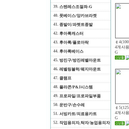
39.
스텐레스조절좌-G
40.
풋베이스/앙카브라켓
41.
종발이/파렛트종발
42.
후아록캐스터
￠4(10
43.
후아록/플로아락
4개사용
44.
후아록베이스
G
45.
방진구/방진레벨마운트
46.
레벨링블럭/웨지마운트
47.
클램프
48.
플라콘/P&J시스템
49.
프로파일/프로파일부품
50.
운반구/손수레
￠5(12
4개사용
51.
서빙카트/의료용카트
G
52.
작업용의자,탁자/농업용의자