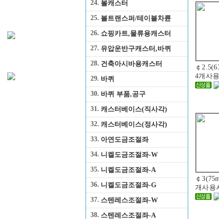
24.
볼캐스터
25.
볼트랜스퍼/테이블차륜
26.
쇼핑카트,물류용캐스터
27.
유압운반구캐스터,바퀴
28.
건축아시바용캐스터
￠2.5(
4개사용
29.
바퀴
30.
바퀴 부품,공구
31.
캐스터베이스(직사각)
32.
캐스터베이스(정사각)
33.
아연도금조절좌
34.
니켈도금조절좌-W
35.
니켈도금조절좌-A
￠3(75
36.
니켈도금조절좌-G
개사용시
37.
스텐레스조절좌-W
38.
스텐레스조절좌-A