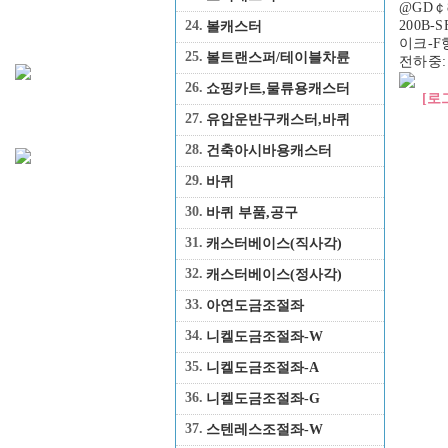
@GD￠8
200B-
24.
볼캐스터
이크-F
25.
볼트랜스퍼/테이블차륜
전하중: 
26.
쇼핑카트,물류용캐스터
[로
27.
유압운반구캐스터,바퀴
28.
건축아시바용캐스터
29.
바퀴
30.
바퀴 부품,공구
31.
캐스터베이스(직사각)
32.
캐스터베이스(정사각)
33.
아연도금조절좌
34.
니켈도금조절좌-W
35.
니켈도금조절좌-A
36.
니켈도금조절좌-G
37.
스텐레스조절좌-W