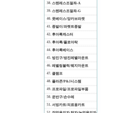
38.
스텐레스조절좌-A
39.
스텐레스조절좌-G
40.
풋베이스/앙카브라켓
41.
종발이/파렛트종발
42.
후아록캐스터
43.
후아록/플로아락
44.
후아록베이스
45.
방진구/방진레벨마운트
46.
레벨링블럭/웨지마운트
47.
클램프
48.
플라콘/P&J시스템
49.
프로파일/프로파일부품
50.
운반구/손수레
51.
서빙카트/의료용카트
52.
작업용의자,탁자/농업용의자