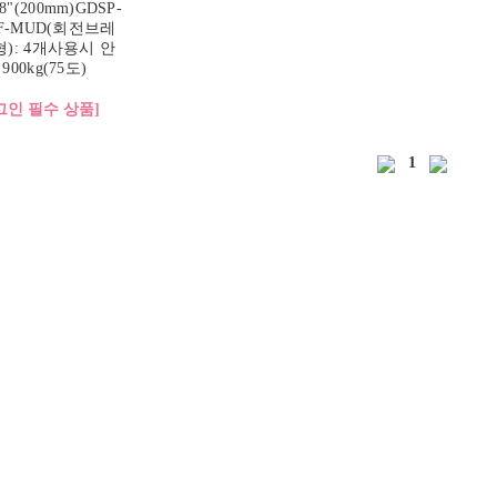
"(200mm)GDSP-
SF-MUD(회전브레
형): 4개사용시 안
900kg(75도)
그인 필수 상품]
1