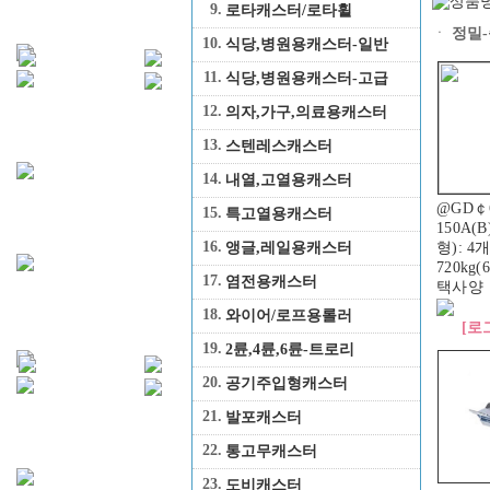
9.
로타캐스터/로타휠
ㆍ
정밀-
10.
식당,병원용캐스터-일반
11.
식당,병원용캐스터-고급
12.
의자,가구,의료용캐스터
13.
스텐레스캐스터
14.
내열,고열용캐스터
@GD￠6
15.
특고열용캐스터
150A(
16.
형): 
앵글,레일용캐스터
720kg
17.
염전용캐스터
택사양
18.
와이어/로프용롤러
[로
19.
2륜,4륜,6륜-트로리
20.
공기주입형캐스터
21.
발포캐스터
22.
통고무캐스터
23.
도비캐스터