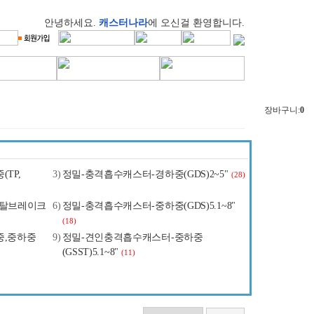
안녕하세요.
캐스터나라
에 오신걸 환영합니다.
장바구니:
0
TP,
3)
정밀-충격흡수캐스터-경하중(GDS)2~5"
(28)
토탈브레이크
6)
정밀-충격흡수캐스터-중하중(GDS)5.1~8"
(18)
중,중하중
9)
정밀-견인충격흡수캐스터-중하중
(GSST)5.1~8"
(11)