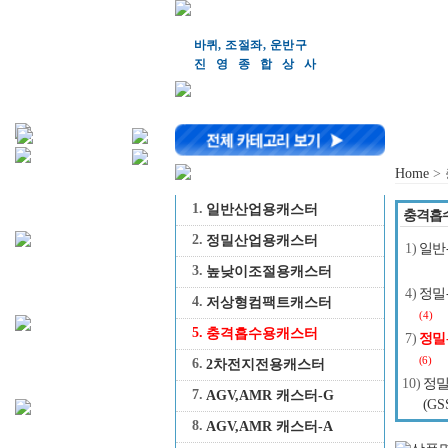
바퀴, 조절좌, 운반구
진영종합상
사
Home
>
1.
일반산업용캐스터
충격흡
2.
정밀산업용캐스터
1)
일반
3.
높낮이조절용캐스터
4)
정밀
4.
저상형컴팩트캐스터
(4)
5.
충격흡수용캐스터
7)
정밀
(6)
6.
2차전지전용캐스터
10)
정밀
7.
AGV,AMR 캐스터-G
(GS
8.
AGV,AMR 캐스터-A