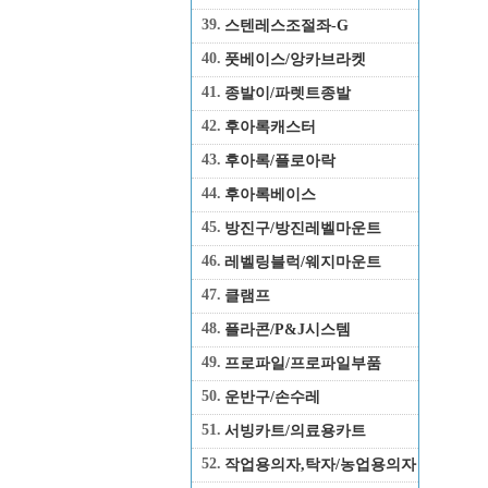
39.
스텐레스조절좌-G
40.
풋베이스/앙카브라켓
41.
종발이/파렛트종발
42.
후아록캐스터
43.
후아록/플로아락
44.
후아록베이스
45.
방진구/방진레벨마운트
46.
레벨링블럭/웨지마운트
47.
클램프
48.
플라콘/P&J시스템
49.
프로파일/프로파일부품
50.
운반구/손수레
51.
서빙카트/의료용카트
52.
작업용의자,탁자/농업용의자