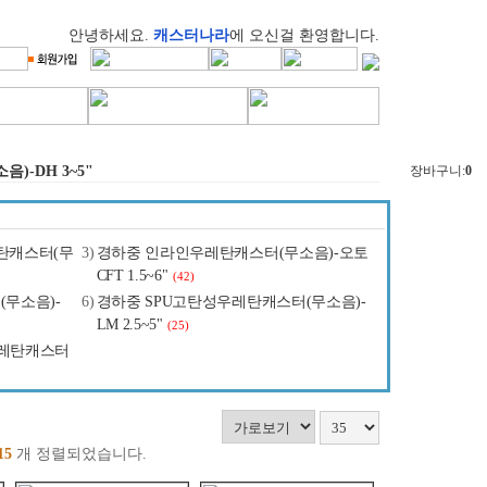
안녕하세요.
캐스터나라
에 오신걸 환영합니다.
-DH 3~5"
장바구니:
0
탄캐스터(무
3)
경하중 인라인우레탄캐스터(무소음)-오토
CFT 1.5~6"
(42)
무소음)-
6)
경하중 SPU고탄성우레탄캐스터(무소음)-
LM 2.5~5"
(25)
우레탄캐스터
15
개 정렬되었습니다.