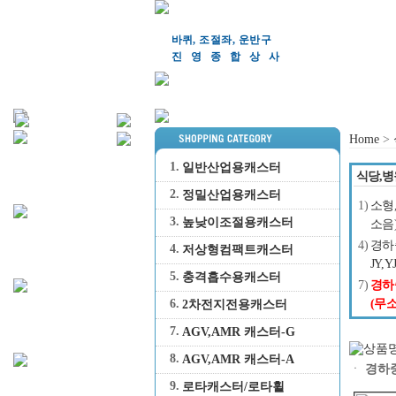
바퀴, 조절좌, 운반구
진영종합상
사
Home
>
1.
일반산업용캐스터
식당,병
2.
정밀산업용캐스터
1)
소형
3.
높낮이조절용캐스터
소음)
4)
경하
4.
저상형컴팩트캐스터
JY,Y
5.
충격흡수용캐스터
7)
경하
6.
(무소
2차전지전용캐스터
7.
AGV,AMR 캐스터-G
8.
AGV,AMR 캐스터-A
ㆍ
경하중
9.
로타캐스터/로타휠