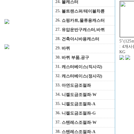
24.
볼캐스터
25.
볼트랜스퍼/테이블차륜
26.
쇼핑카트,물류용캐스터
27.
유압운반구캐스터,바퀴
28.
건축아시바용캐스터
5"(1
: 4개
29.
바퀴
KG
30.
바퀴 부품,공구
31.
캐스터베이스(직사각)
32.
캐스터베이스(정사각)
33.
아연도금조절좌
34.
니켈도금조절좌-W
35.
니켈도금조절좌-A
36.
니켈도금조절좌-G
37.
스텐레스조절좌-W
38.
스텐레스조절좌-A