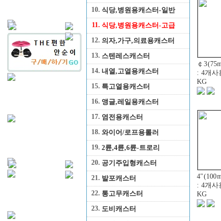
10.
식당,병원용캐스터-일반
11.
식당,병원용캐스터-고급
12.
의자,가구,의료용캐스터
13.
스텐레스캐스터
￠3(7
14.
내열,고열용캐스터
: 4개
KG
15.
특고열용캐스터
16.
앵글,레일용캐스터
17.
염전용캐스터
18.
와이어/로프용롤러
19.
2륜,4륜,6륜-트로리
20.
공기주입형캐스터
4"(1
21.
발포캐스터
: 4개
22.
통고무캐스터
KG
23.
도비캐스터