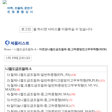
바퀴, 조절좌, 운반구
진영종합상
사
검색
로그인
을 하시면 서비스를 이용하실 수 있습니다.
제품리스트
Home
>
니켈도금조절좌-A
>
아연강니켈도금조절좌-중,고하중방진고무부착형(MZR)
1차 카테고리 GO
니켈도금조절좌-A
1)
철재니켈도금조절좌-일반하중형(P,PL, PA)
(14)
2)
철재니켈도금조절좌-일반하중미끄럼방지고무부착형(PR,PLR)
(11)
3)
철재니켈,크롬도금조절좌-일반하중방진고무부착형(V, VP, VU,
MAZR)
(8)
4)
철재니켈도금조절좌-중,고하중형(M, MA)
(19)
5)
아연강니켈도금조절좌-중,고하중형(MZ)
(7)
6)
알미늄니켈도금조절좌-중,고하중형(MAL)
(7)
7)
철재니켈도금조절좌-중,고하중방진고무부착형(MR, MAVP)
(11)