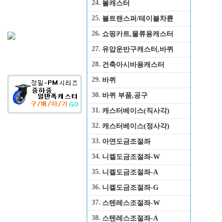
24.
볼캐스터
25.
볼트랜스퍼/테이블차륜
26.
쇼핑카트,물류용캐스터
27.
유압운반구캐스터,바퀴
28.
건축아시바용캐스터
29.
바퀴
30.
바퀴 부품,공구
31.
캐스터베이스(직사각)
32.
캐스터베이스(정사각)
33.
아연도금조절좌
34.
니켈도금조절좌-W
35.
니켈도금조절좌-A
36.
니켈도금조절좌-G
37.
스텐레스조절좌-W
38.
스텐레스조절좌-A