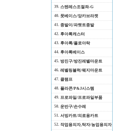
39.
스텐레스조절좌-G
40.
풋베이스/앙카브라켓
41.
종발이/파렛트종발
42.
후아록캐스터
43.
후아록/플로아락
44.
후아록베이스
45.
방진구/방진레벨마운트
46.
레벨링블럭/웨지마운트
47.
클램프
48.
플라콘/P&J시스템
49.
프로파일/프로파일부품
50.
운반구/손수레
51.
서빙카트/의료용카트
52.
작업용의자,탁자/농업용의자