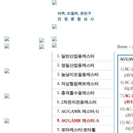
바퀴, 조절좌, 운반구
진영종합상
사
Home
>
1.
일반산업용캐스터
AGV,A
2.
정밀산업용캐스터
1)
AC
3.
높낮이조절용캐스터
(AVS
4)
AC
4.
저상형컴팩트캐스터
터(A
5.
충격흡수용캐스터
7)
AC
6.
(AVL
2차전지전용캐스터
10)
AC
7.
AGV,AMR 캐스터-G
(AV
8.
AGV,AMR 캐스터-A
13)
AC
터(A
9.
로타캐스터/로타휠