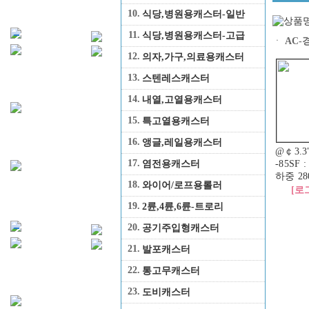
10.
식당,병원용캐스터-일반
11.
식당,병원용캐스터-고급
ㆍ
AC-
12.
의자,가구,의료용캐스터
13.
스텐레스캐스터
14.
내열,고열용캐스터
15.
특고열용캐스터
16.
앵글,레일용캐스터
@￠3.3
17.
염전용캐스터
-85SF
하중 28
18.
와이어/로프용롤러
[로
19.
2륜,4륜,6륜-트로리
20.
공기주입형캐스터
21.
발포캐스터
22.
통고무캐스터
23.
도비캐스터