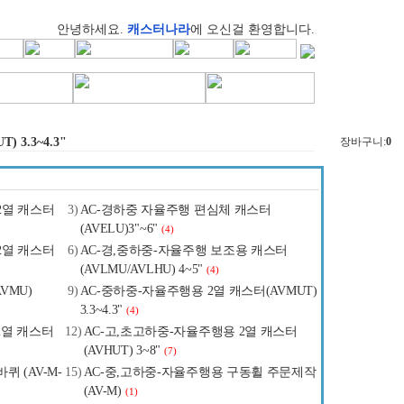
안녕하세요.
캐스터나라
에 오신걸 환영합니다.
3.3~4.3"
장바구니:
0
2열 캐스터
3)
AC-경하중 자율주행 편심체 캐스터
(AVELU)3"~6"
(4)
2열 캐스터
6)
AC-경,중하중-자율주행 보조용 캐스터
(AVLMU/AVLHU) 4~5"
(4)
VMU)
9)
AC-중하중-자율주행용 2열 캐스터(AVMUT)
3.3~4.3"
(4)
2열 캐스터
12)
AC-고,초고하중-자율주행용 2열 캐스터
(AVHUT) 3~8"
(7)
 (AV-M-
15)
AC-중,고하중-자율주행용 구동휠 주문제작
(AV-M)
(1)