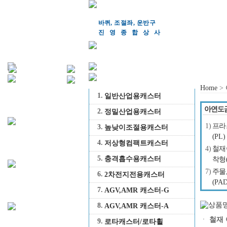
바퀴, 조절좌, 운반구
진영종합상
사
Home
>
1.
일반산업용캐스터
아연도
2.
정밀산업용캐스터
1)
프라
3.
높낮이조절용캐스터
(PL)
4.
저상형컴팩트캐스터
4)
철재
5.
충격흡수용캐스터
착형(
7)
주물
6.
2차전지전용캐스터
(PAD
7.
AGV,AMR 캐스터-G
8.
AGV,AMR 캐스터-A
ㆍ
철재 
9.
로타캐스터/로타휠