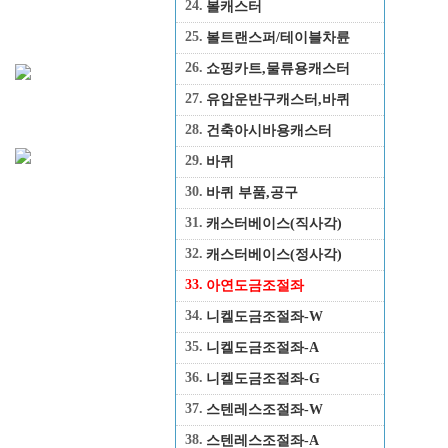
24.
볼캐스터
25.
볼트랜스퍼/테이블차륜
26.
쇼핑카트,물류용캐스터
27.
유압운반구캐스터,바퀴
28.
건축아시바용캐스터
29.
바퀴
30.
바퀴 부품,공구
31.
캐스터베이스(직사각)
32.
캐스터베이스(정사각)
33.
아연도금조절좌
34.
니켈도금조절좌-W
35.
니켈도금조절좌-A
36.
니켈도금조절좌-G
37.
스텐레스조절좌-W
38.
스텐레스조절좌-A