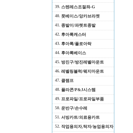
39.
스텐레스조절좌-G
40.
풋베이스/앙카브라켓
41.
종발이/파렛트종발
42.
후아록캐스터
43.
후아록/플로아락
44.
후아록베이스
45.
방진구/방진레벨마운트
46.
레벨링블럭/웨지마운트
47.
클램프
48.
플라콘/P&J시스템
49.
프로파일/프로파일부품
50.
운반구/손수레
51.
서빙카트/의료용카트
52.
작업용의자,탁자/농업용의자