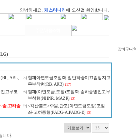
안녕하세요.
캐스터나라
에 오신걸 환영합니다.
장바구니:
0
LG)
, ABL,
3)
철재아연도금조절좌-일반하중미끄럼방지고
무부착형(RB, ARB)
(17)
방진고무코
6)
철재(아연도금,도장)조절좌-중하중방진고무
부착형(NHNR, MAZR)
(3)
-중,고하중
9)
<각산볼트>주물,단조(아연도금도장)조절
좌-고하중형(PADG-A,PADG-B)
(3)
습니다.