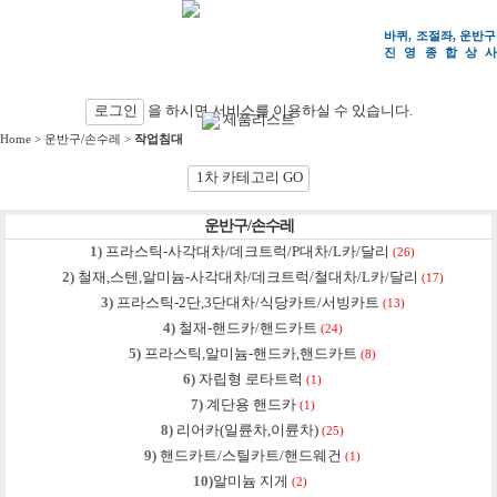
바퀴, 조절좌, 운반구
진영종합상
사
검색
로그인
을 하시면 서비스를 이용하실 수 있습니다.
제품리스트
Home
>
운반구/손수레
>
작업침대
1차 카테고리 GO
운반구/손수레
1)
프라스틱-사각대차/데크트럭/P대차/L카/달리
(26)
2)
철재,스텐,알미늄-사각대차/데크트럭/철대차/L카/달리
(17)
3)
프라스틱-2단,3단대차/식당카트/서빙카트
(13)
4)
철재-핸드카/핸드카트
(24)
5)
프라스틱,알미늄-핸드카,핸드카트
(8)
6)
자립형 로타트럭
(1)
7)
계단용 핸드카
(1)
8)
리어카(일륜차,이륜차)
(25)
9)
핸드카트/스틸카트/핸드웨건
(1)
10)
알미늄 지게
(2)