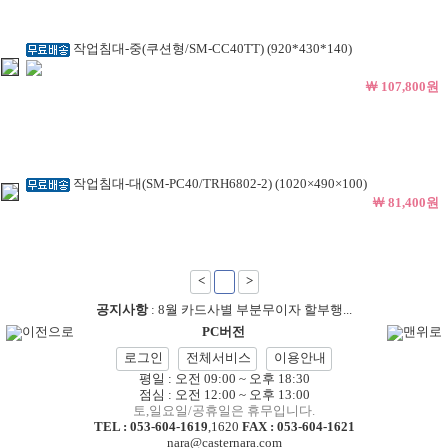
작업침대-중(쿠션형/SM-CC40TT) (920*430*140)
￦ 107,800원
작업침대-대(SM-PC40/TRH6802-2) (1020×490×100)
￦ 81,400원
<
1
>
공지사항
:
8월 카드사별 부분무이자 할부행...
이전으로
PC버전
맨위로
로그인
전체서비스
이용안내
평일 : 오전 09:00 ~ 오후 18:30
점심 : 오전 12:00 ~ 오후 13:00
토,일요일/공휴일은 휴무입니다.
TEL :
053-604-1619
,
1620
FAX : 053-604-1621
nara@casternara.com