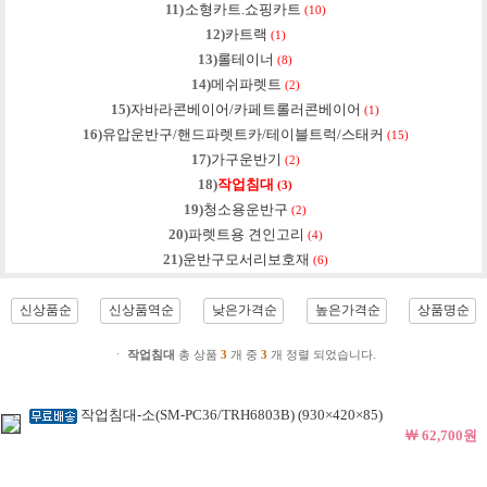
11)
소형카트.쇼핑카트
(10)
12)
카트랙
(1)
13)
롤테이너
(8)
14)
메쉬파렛트
(2)
15)
자바라콘베이어/카페트롤러콘베이어
(1)
16)
유압운반구/핸드파렛트카/테이블트럭/스태커
(15)
17)
가구운반기
(2)
18)
작업침대
(3)
19)
청소용운반구
(2)
20)
파렛트용 견인고리
(4)
21)
운반구모서리보호재
(6)
신상품순
신상품역순
낮은가격순
높은가격순
상품명순
ㆍ
작업침대
총 상품
3
개 중
3
개 정렬 되었습니다.
작업침대-소(SM-PC36/TRH6803B) (930×420×85)
￦ 62,700원