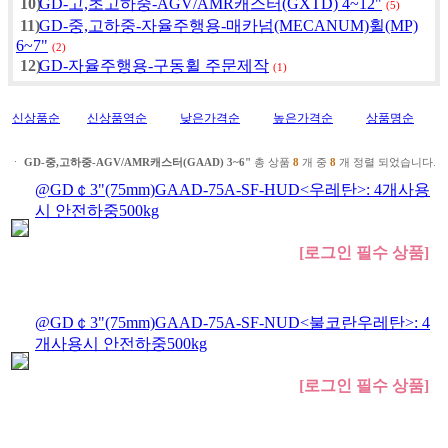
10)
GD-고,초고하중-AGV/AMR캐스터(GXTD) 4~12"
(5)
11)
GD-중,고하중-자율주행용-매카넘(MECANUM)휠(MP)
6~7"
(2)
12)
GD-자율주행용-구동휠 주문제작
(1)
신상품순
신상품역순
낮은가격순
높은가격순
상품명순
ㆍ
GD-중,고하중-AGV/AMR캐스터(GAAD) 3~6"
총 상품
8
개 중
8
개 정렬 되었습니다.
@GD￠3"(75mm)GAAD-75A-SF-HUD<우레탄>: 4개사용
시 안전하중500kg
[로그인 필수 상품]
@GD￠3"(75mm)GAAD-75A-SF-NUD<불코란우레탄>: 4
개사용시 안전하중500kg
[로그인 필수 상품]