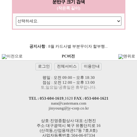
운반구 크기 검색
(작은쪽 길이)
공지사항
:
8월 카드사별 부분무이자 할부행...
이전으로
PC버전
맨위로
로그인
전체서비스
이용안내
평일 : 오전 09:00 ~ 오후 18:30
점심 : 오전 12:00 ~ 오후 13:00
토,일요일/공휴일은 휴무입니다.
TEL :
053-604-1619
,
1620
FAX : 053-604-1621
nara@casternara.com
jinyoung@jy-corp.co.kr
상호:진영종합상사 대표:신현진
주소:대구광역시 북구 유통단지로 16
(산격동,산업용재관17동 7호,8호)
사업자등록번호:504-06-97334