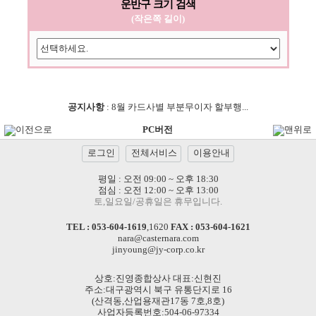
운반구 크기 검색
(작은쪽 길이)
공지사항
:
8월 카드사별 부분무이자 할부행...
이전으로
PC버전
맨위로
로그인
전체서비스
이용안내
평일 : 오전 09:00 ~ 오후 18:30
점심 : 오전 12:00 ~ 오후 13:00
토,일요일/공휴일은 휴무입니다.
TEL :
053-604-1619
,
1620
FAX : 053-604-1621
nara@casternara.com
jinyoung@jy-corp.co.kr
상호:진영종합상사 대표:신현진
주소:대구광역시 북구 유통단지로 16
(산격동,산업용재관17동 7호,8호)
사업자등록번호:504-06-97334